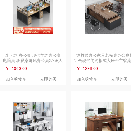
维卡纳 办公桌 现代简约办公桌
沐哲希办公家具老板桌办公桌
电脑桌 职员桌屏风办公桌2/4/6人
组合现代简约板式大班台主管
员工位办公家具组合 王字形4人
经理桌总裁桌单人办公桌工作
￥
1960.00
￥
1298.00
位（含柜不含椅）
1.8米豪华款双副柜（带色卡一
个）
加入购物车
立即购买
加入购物车
立即购买