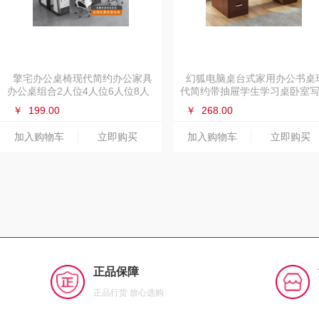
擎宅办公桌椅现代简约办公家具
幻狐电脑桌台式家用办公书桌
办公桌组合2人位4人位6人位8人
代简约带抽屉学生学习桌卧室
位职员桌 定制专拍
字桌子 【四抽+键盘板】深胡桃
￥
199.00
￥
268.00
色140CM
加入购物车
立即购买
加入购物车
立即购买
正品保障
正品行货 放心选购