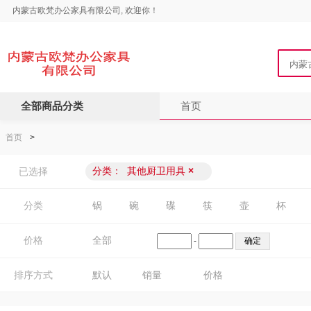
内蒙古欧梵办公家具有限公司, 欢迎你！
全部商品分类
首页
首页
>
分类：
其他厨卫用具
×
已选择
分类
锅
碗
碟
筷
壶
杯
价格
全部
-
排序方式
默认
销量
价格