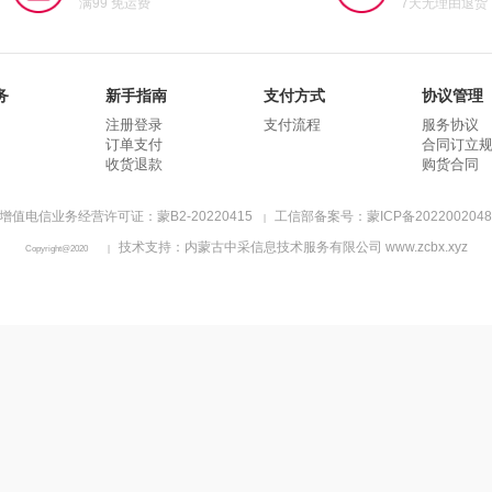
满99 免运费
7天无理由退货
务
新手指南
支付方式
协议管理
注册登录
支付流程
服务协议
订单支付
合同订立
收货退款
购货合同
增值电信业务经营许可证：蒙B2-20220415
工信部备案号：蒙ICP备2022002048
|
技术支持：内蒙古中采信息技术服务有限公司 www.zcbx.xyz
Copyright@2020
|